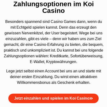
Zahlungsoptionen im Koi
Casino
Besonders spannend sind Casino Games dann, wenn du
mit Echtgeld spielen kannst. Denn das erzeugt den
gewissen Nervenkitzel, der User begeistert. Wege bei uns
einzuzahlen, gibt es viele – denn wir haben uns zum Ziel
gemacht, dir eine Casino-Erfahrung zu bieten, die bequem,
praktisch und unkompliziert ist. Du kannst bei uns folgende
Zahlungsoptionen wählen: Kreditkarte, Sofortüberweisung,
E-Wallet, Kryptowährungen.
Lege jetzt selbst einen Account bei uns an und starte mit
deiner ersten Einzahlung. Du wirst einen attraktiven
Willkommensbonus als Geschenk erhalten.
Jetzt einzahlen und spielen im Koi Casino